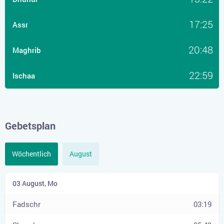
17:25
Assr
20:48
Maghrib
22:59
Ischaa
Gebetsplan
Wöchentlich
August
03:19