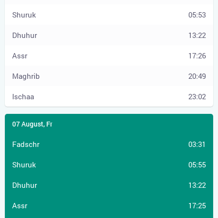
05:53
13:22
17:26
20:49
23:02
03:31
05:55
13:22
17:25