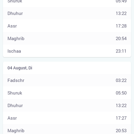
05:49
13:22
17:28
20:54
23:11
03:22
05:50
13:22
17:27
20:53