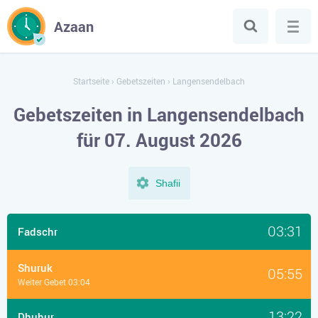
Azaan
Startseite
›
Gebetszeiten
›
Langensendelbach
Gebetszeiten in Langensendelbach
für 07. August 2026
Shafii
03:31
Fadschr
Shuruk
05:55
Weiter Gebet 03:04
13:22
Dhuhur