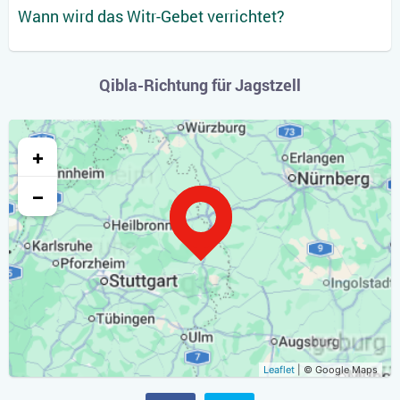
Wann wird das Witr-Gebet verrichtet?
Qibla-Richtung für Jagstzell
+
−
Leaflet
| © Google Maps