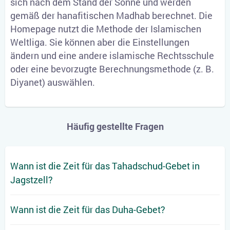
sich nach dem Stand der Sonne und werden
gemäß der hanafitischen Madhab berechnet. Die
Homepage nutzt die Methode der Islamischen
Weltliga. Sie können aber die Einstellungen
ändern und eine andere islamische Rechtsschule
oder eine bevorzugte Berechnungsmethode (z. B.
Diyanet) auswählen.
Häufig gestellte Fragen
Wann ist die Zeit für das Tahadschud-Gebet in
Jagstzell?
Wann ist die Zeit für das Duha-Gebet?