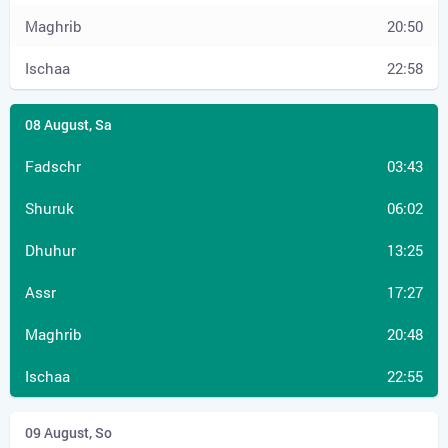
20:50
22:58
03:43
06:02
13:25
17:27
20:48
22:55