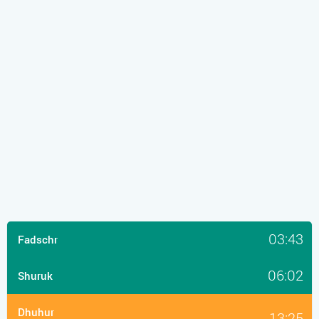
03:43
Fadschr
06:02
Shuruk
Dhuhur
13:25