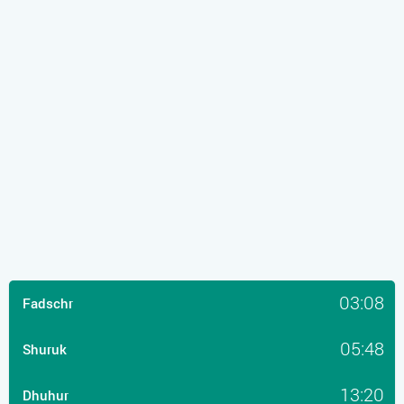
03:08
Fadschr
05:48
Shuruk
13:20
Dhuhur