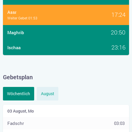
Assr
17:24
Weiter Gebet 01:53
20:50
Maghrib
23:16
Ischaa
Gebetsplan
Wöchentlich
August
03:03